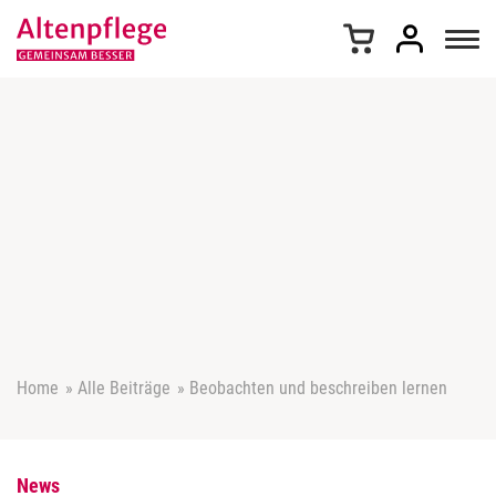
Z
u
m
I
n
h
a
l
t
s
p
r
i
n
g
e
Home
»
Alle Beiträge
»
Beobachten und beschreiben lernen
n
News