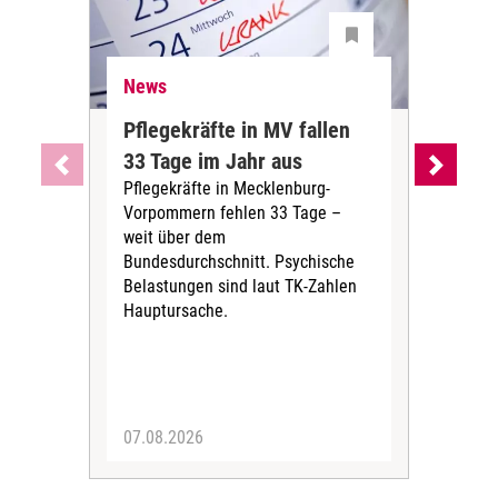
News
Ne
Pflegekräfte in MV fallen
Sch
33 Tage im Jahr aus
kos
Pflegekräfte in Mecklenburg-
Wen
Vorpommern fehlen 33 Tage –
sta
weit über dem
vers
Bundesdurchschnitt. Psychische
Wirt
Belastungen sind laut TK-Zahlen
Rech
Hauptursache.
Druc
Pers
07.08.2026
06.