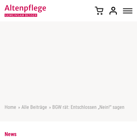
Z
u
m
I
n
h
a
l
t
s
p
r
i
n
g
e
Home
»
Alle Beiträge
»
BGW rät: Entschlossen „Nein!“ sagen
n
News