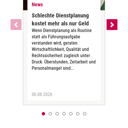
News
Ne
Schlechte Dienstplanung
Ihr
kostet mehr als nur Geld
Alt
Wenn Dienstplanung als Routine
de
statt als Führungsaufgabe
Die 
verstanden wird, geraten
ein
Wirtschaftlichkeit, Qualität und
uns
Rechtssicherheit zugleich unter
und 
Druck. Überstunden, Zeitarbeit und
helf
Personalmangel sind...
die 
Her
06.08.2026
05.