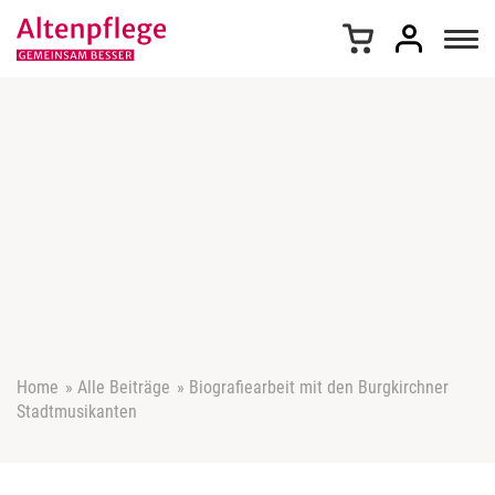
Z
u
m
I
n
h
a
l
t
s
p
r
i
n
g
e
Home
»
Alle Beiträge
»
Biografiearbeit mit den Burgkirchner
n
Stadtmusikanten