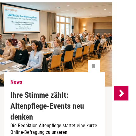
News
N
Ihre Stimme zählt:
Altenpflege-Events neu
denken
d
Die Redaktion Altenpflege startet eine kurze
B
Online-Befragung zu unseren
K