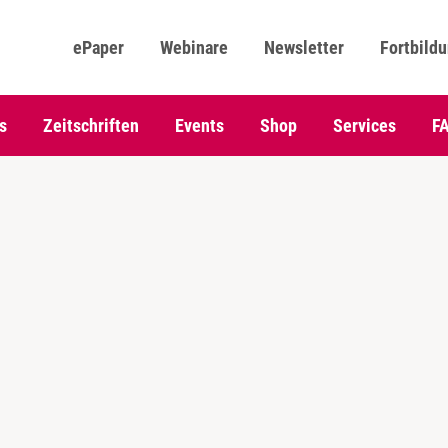
ePaper
Webinare
Newsletter
Fortbild
s
Zeitschriften
Events
Shop
Services
F