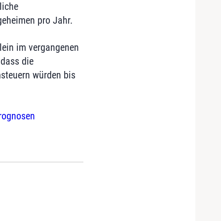
liche
geheimen pro Jahr.
llein im vergangenen
, dass die
msteuern würden bis
Prognosen