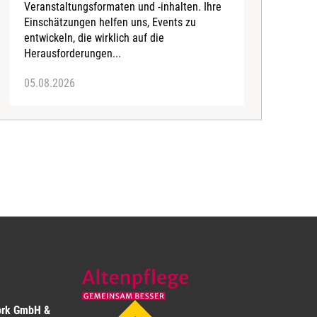
Veranstaltungsformaten und -inhalten. Ihre
Ä
Einschätzungen helfen uns, Events zu
b
entwickeln, die wirklich auf die
Herausforderungen...
05.08.2026
0
ork GmbH &