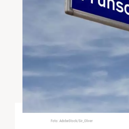
Foto: AdobeStock/Sir_Oliver