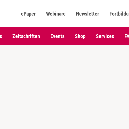
ePaper
Webinare
Newsletter
Fortbild
s
Zeitschriften
Events
Shop
Services
F