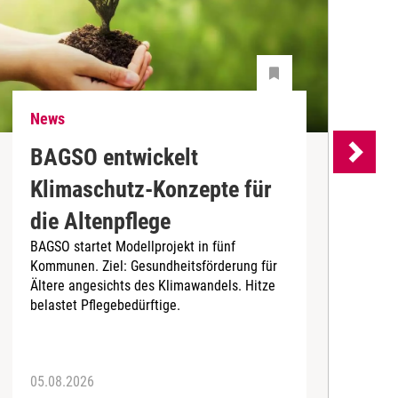
News
N
BAGSO entwickelt
P
Klimaschutz-Konzepte für
P
die Altenpflege
m
BAGSO startet Modellprojekt in fünf
A
Kommunen. Ziel: Gesundheitsförderung für
B
Ältere angesichts des Klimawandels. Hitze
belastet Pflegebedürftige.
05.08.2026
0