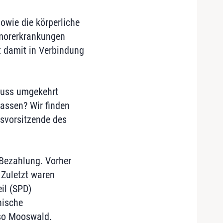
owie die körperliche
umorerkrankungen
 damit in Verbindung
muss umgekehrt
assen? Wir finden
esvorsitzende des
 Bezahlung. Vorher
Zuletzt waren
il (SPD)
nische
 so Mooswald.