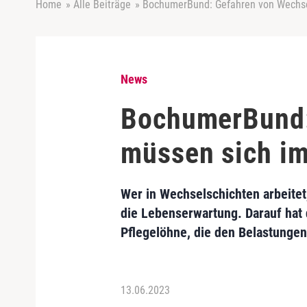
Home
»
Alle Beiträge
»
BochumerBund: Gefahren von Wechse
News
BochumerBund:
müssen sich im
Wer in Wechselschichten arbeitet,
die Lebenserwartung. Darauf hat
Pflegelöhne, die den Belastunge
13.06.2023