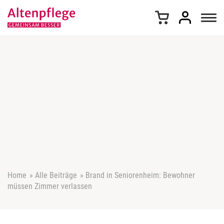
Z
u
m
I
n
h
a
l
t
s
p
r
i
n
g
e
Home
»
Alle Beiträge
»
Brand in Seniorenheim: Bewohner
n
müssen Zimmer verlassen