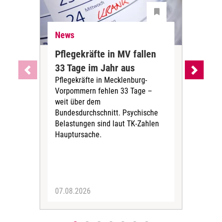
News
Ne
Pflegekräfte in MV fallen
Sch
33 Tage im Jahr aus
kos
Pflegekräfte in Mecklenburg-
Wen
Vorpommern fehlen 33 Tage –
sta
weit über dem
vers
Bundesdurchschnitt. Psychische
Wirt
Belastungen sind laut TK-Zahlen
Rech
Hauptursache.
Druc
Pers
07.08.2026
06.