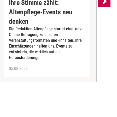
Ihre Stimme zählt:
Altenpflege-Events neu
denken
d
Die Redaktion Altenpflege startet eine kurze
B
Online-Befragung zu unseren
K
Veranstaltungsformaten und -inhalten. Ihre
Ä
Einschätzungen helfen uns, Events zu
b
entwickeln, die wirklich auf die
Herausforderungen...
05.08.2026
0