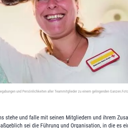
egabungen und Persönlichkeiten aller Teammitglieder zu einem gelingenden Ganzen.Foto
ms stehe und falle mit seinen Mitgliedern und ihrem Zus
geblich sei die Führung und Organisation, in die es ein