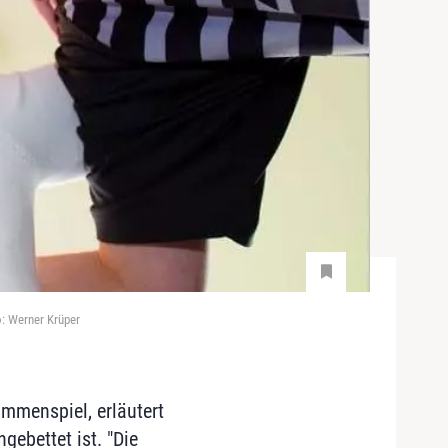
: Werner Krüper
ammenspiel, erläutert
gebettet ist. "Die