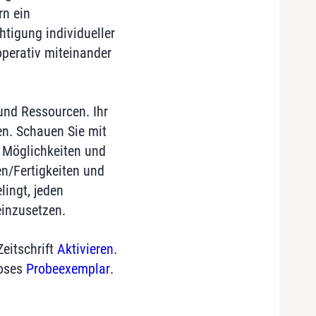
rn ein
tigung individueller
perativ miteinander
und Ressourcen. Ihr
en. Schauen Sie mit
e Möglichkeiten und
en/Fertigkeiten und
lingt, jeden
einzusetzen.
Zeitschrift
Aktivieren
.
loses
Probeexemplar
.