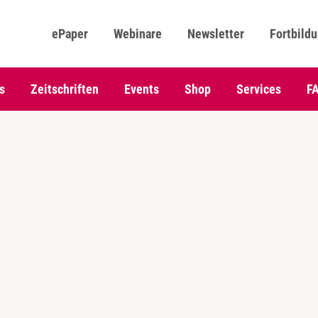
ePaper
Webinare
Newsletter
Fortbild
s
Zeitschriften
Events
Shop
Services
F