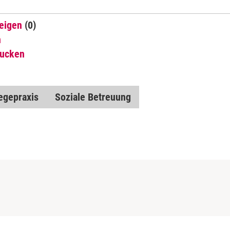
eigen
(0)
n
rucken
egepraxis
Soziale Betreuung