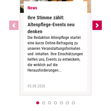
News
Ne
Ihre Stimme zählt:
BA
Altenpflege-Events neu
Kli
denken
die
Die Redaktion Altenpflege startet
BAGS
eine kurze Online-Befragung zu
fün
unseren Veranstaltungsformaten
Gesu
und -inhalten. Ihre Einschätzungen
ang
helfen uns, Events zu entwickeln,
Hitz
die wirklich auf die
Herausforderungen...
05.08.2026
05.