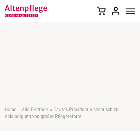
Z
u
m
I
n
h
a
l
t
s
p
r
i
n
g
e
Home
»
Alle Beiträge
»
Caritas-Präsidentin skeptisch zu
n
Ankündigung von großer Pflegereform