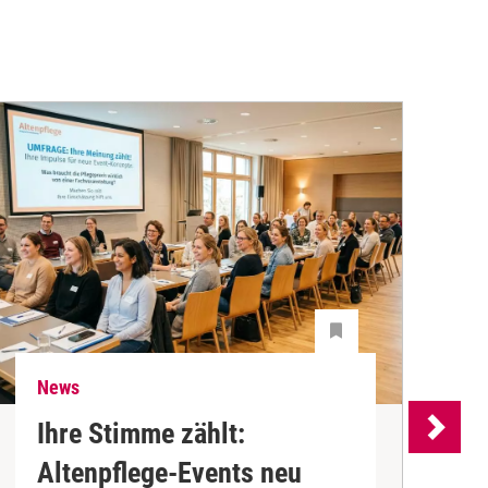
News
N
Ihre Stimme zählt:
Altenpflege-Events neu