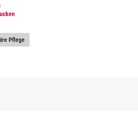
n
rucken
äre Pflege