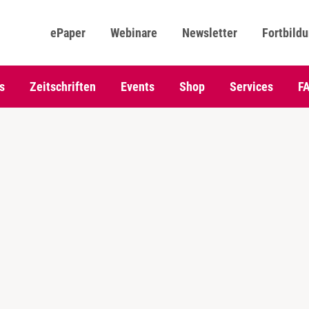
ePaper
Webinare
Newsletter
Fortbild
s
Zeitschriften
Events
Shop
Services
F