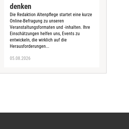
denken
d
Die Redaktion Altenpflege startet eine kurze
B
Online-Befragung zu unseren
K
Veranstaltungsformaten und -inhalten. Ihre
Ä
Einschätzungen helfen uns, Events zu
b
entwickeln, die wirklich auf die
Herausforderungen...
05.08.2026
0