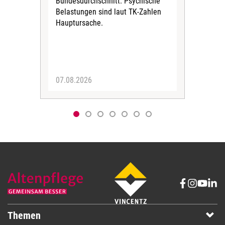
Bundesdurchschnitt. Psychische
Wirt
Belastungen sind laut TK-Zahlen
Rech
Hauptursache.
Druc
Pers
07.08.2026
06.
Themen