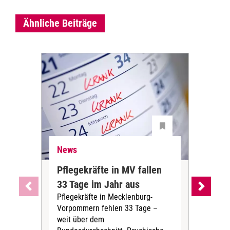
Ähnliche Beiträge
News
Ne
Pflegekräfte in MV fallen
Sch
33 Tage im Jahr aus
kos
Pflegekräfte in Mecklenburg-
Wen
Vorpommern fehlen 33 Tage –
sta
weit über dem
vers