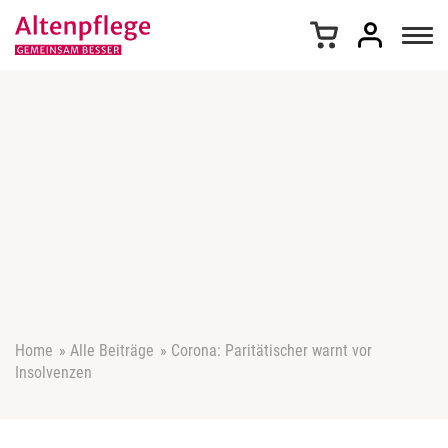
Z
u
m
I
n
h
a
l
t
s
p
r
i
n
g
e
Home
»
Alle Beiträge
»
Corona: Paritätischer warnt vor
n
Insolvenzen