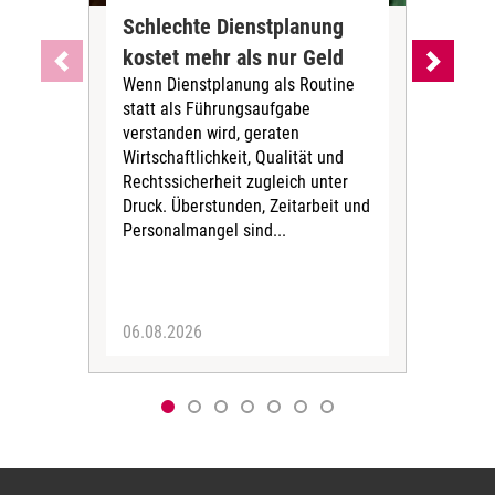
Schlechte Dienstplanung
Ihr
kostet mehr als nur Geld
Alt
Wenn Dienstplanung als Routine
de
statt als Führungsaufgabe
Die 
verstanden wird, geraten
ein
Wirtschaftlichkeit, Qualität und
uns
Rechtssicherheit zugleich unter
und 
Druck. Überstunden, Zeitarbeit und
helf
Personalmangel sind...
die 
Her
06.08.2026
05.