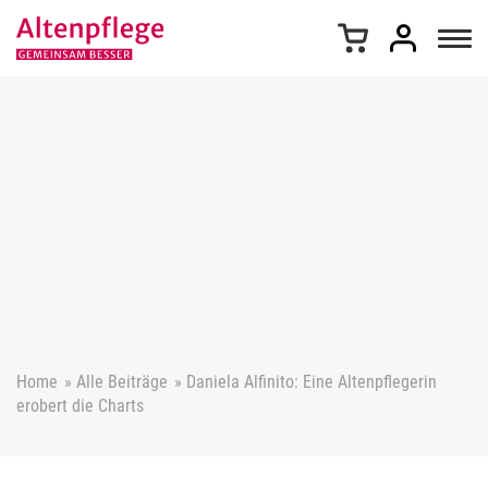
Z
u
m
I
n
h
a
l
t
s
p
r
i
n
g
e
Home
»
Alle Beiträge
»
Daniela Alfinito: Eine Altenpflegerin
n
erobert die Charts