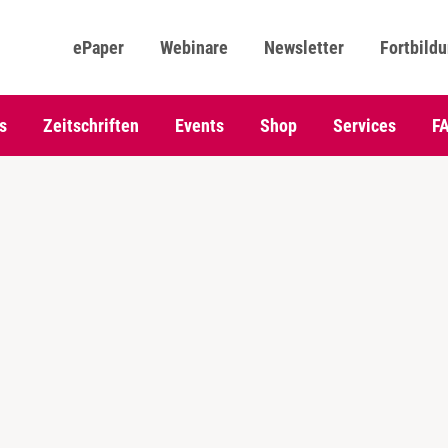
ePaper
Webinare
Newsletter
Fortbild
s
Zeitschriften
Events
Shop
Services
F