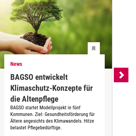
News
N
BAGSO entwickelt
P
Klimaschutz-Konzepte für
P
die Altenpflege
m
BAGSO startet Modellprojekt in fünf
A
Kommunen. Ziel: Gesundheitsförderung für
B
Ältere angesichts des Klimawandels. Hitze
belastet Pflegebedürftige.