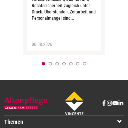
uns
Rechtssicherheit zugleich unter
und 
Druck. Überstunden, Zeitarbeit und
helf
Personalmangel sind...
die 
Her
06.08.2026
05.
Themen