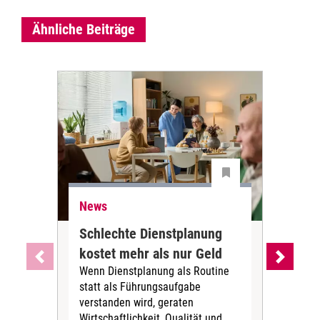
Ähnliche Beiträge
News
Ne
Schlechte Dienstplanung
Ihr
kostet mehr als nur Geld
Alt
Wenn Dienstplanung als Routine
de
statt als Führungsaufgabe
Die 
verstanden wird, geraten
ein
Wirtschaftlichkeit, Qualität und