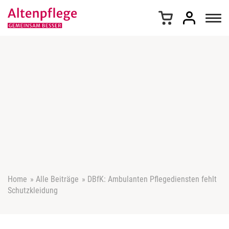
Z
u
m
I
n
h
a
l
t
s
p
r
i
n
g
e
Home
»
Alle Beiträge
»
DBfK: Ambulanten Pflegediensten fehlt
n
Schutzkleidung