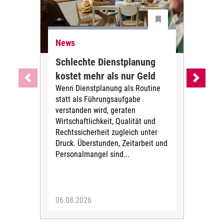
News
Ne
Schlechte Dienstplanung
Ihr
kostet mehr als nur Geld
Alt
Wenn Dienstplanung als Routine
de
statt als Führungsaufgabe
Die 
verstanden wird, geraten
ein
Wirtschaftlichkeit, Qualität und
uns
Rechtssicherheit zugleich unter
und 
Druck. Überstunden, Zeitarbeit und
helf
Personalmangel sind...
die 
Her
06.08.2026
05.