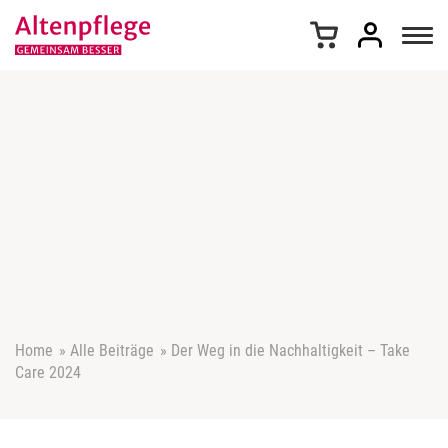
Z
u
m
I
n
h
a
l
t
s
p
r
i
n
g
e
Home
»
Alle Beiträge
»
Der Weg in die Nachhaltigkeit – Take
n
Care 2024