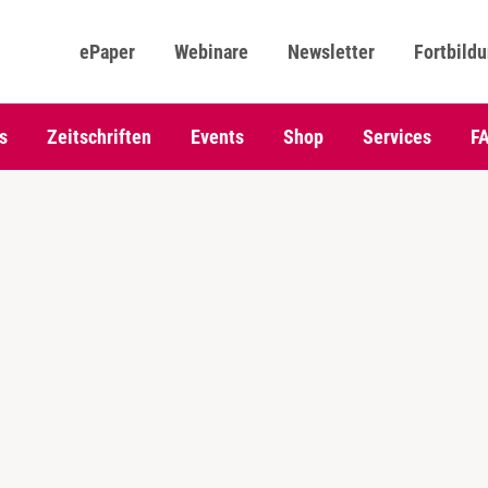
ePaper
Webinare
Newsletter
Fortbild
s
Zeitschriften
Events
Shop
Services
F