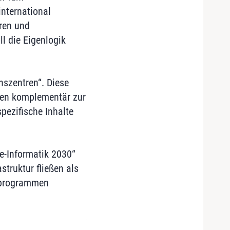
international
oren und
l die Eigenlogik
nszentren“. Diese
llen komplementär zur
pezifische Inhalte
e-Informatik 2030“
struktur fließen als
sprogrammen