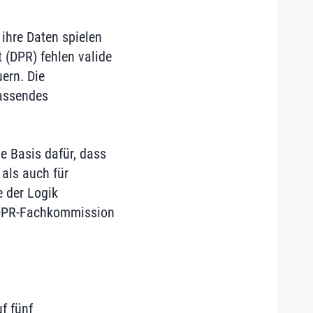
ihre Daten spielen
 (DPR) fehlen valide
ern. Die
fassendes
ie Basis dafür, dass
als auch für
e der Logik
r DPR-Fachkommission
f fünf