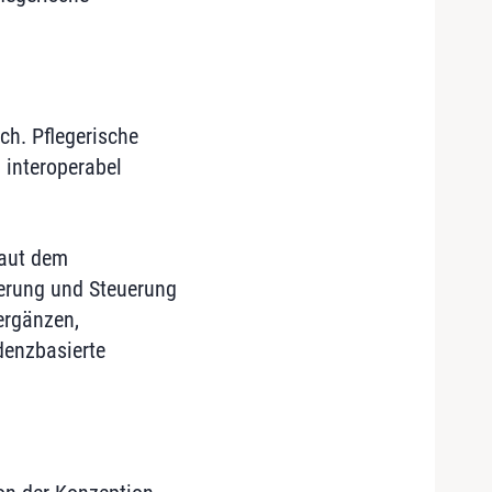
ch. Pflegerische
 interoperabel
laut dem
herung und Steuerung
ergänzen,
denzbasierte