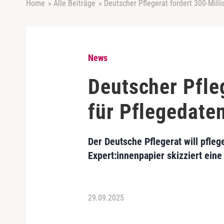
Home
»
Alle Beiträge
»
Deutscher Pflegerat fordert 300-Mil
News
Deutscher Pfle
für Pflegedate
Der Deutsche Pflegerat will pfle
Expert:innenpapier skizziert ein
29.09.2025