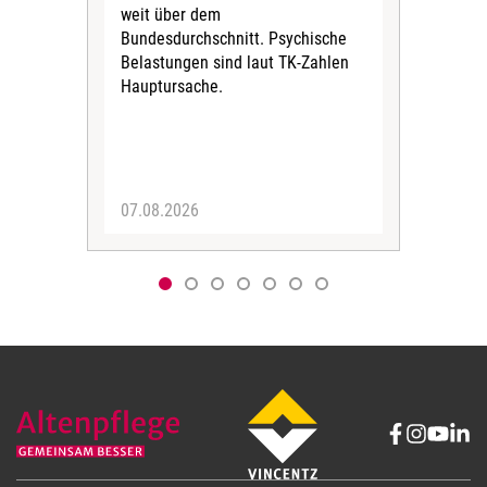
weit über dem
vers
Bundesdurchschnitt. Psychische
Wirt
Belastungen sind laut TK-Zahlen
Rech
Hauptursache.
Druc
Pers
07.08.2026
06.