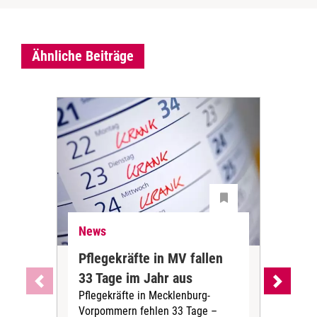
Ähnliche Beiträge
News
Ne
Pflegekräfte in MV fallen
Sch
33 Tage im Jahr aus
kos
Pflegekräfte in Mecklenburg-
Wen
Vorpommern fehlen 33 Tage –
sta