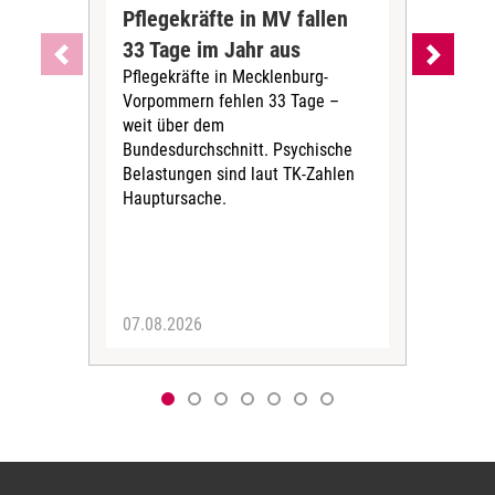
Pflegekräfte in MV fallen
Sch
33 Tage im Jahr aus
kos
Pflegekräfte in Mecklenburg-
Wen
Vorpommern fehlen 33 Tage –
sta
weit über dem
vers
Bundesdurchschnitt. Psychische
Wirt
Belastungen sind laut TK-Zahlen
Rech
Hauptursache.
Druc
Pers
07.08.2026
06.