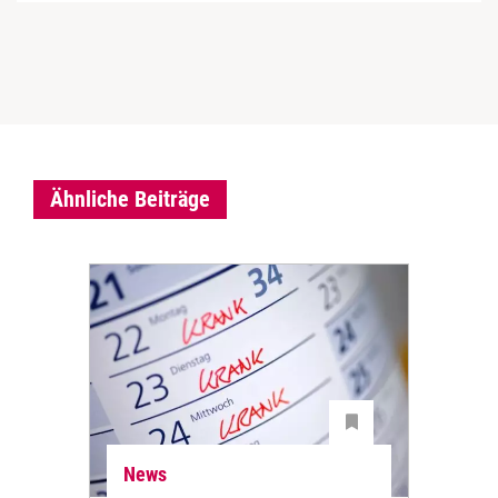
Ähnliche Beiträge
News
Ne