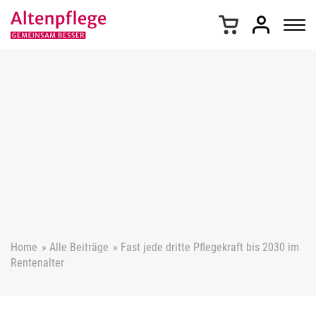
Z
u
m
I
n
h
a
l
t
s
p
r
i
n
g
e
Home
»
Alle Beiträge
»
Fast jede dritte Pflegekraft bis 2030 im
n
Rentenalter