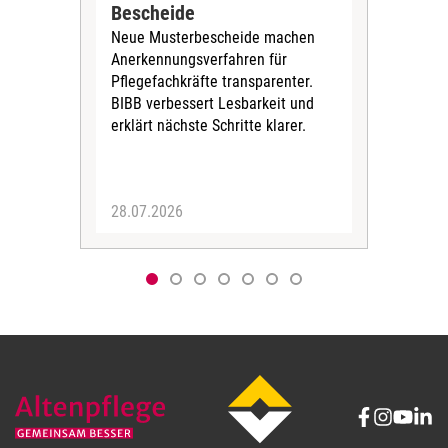
DGB-
Bescheide
der 
Neue Musterbescheide machen
bis 
Anerkennungsverfahren für
Kör
Pflegefachkräfte transparenter.
Zei
BIBB verbessert Lesbarkeit und
erklärt nächste Schritte klarer.
28.07.2026
06.