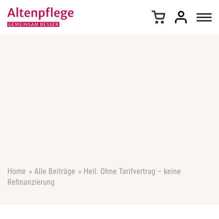
Z
u
m
I
n
h
a
l
t
s
p
r
i
n
g
e
Home
»
Alle Beiträge
»
Heil: Ohne Tarifvertrag – keine
n
Refinanzierung