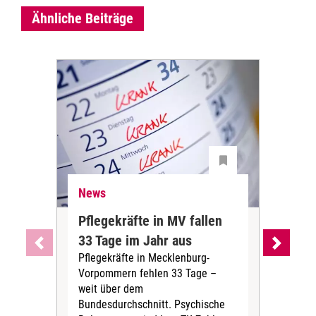
Ähnliche Beiträge
News
Ne
Pflegekräfte in MV fallen
Sch
33 Tage im Jahr aus
kos
Pflegekräfte in Mecklenburg-
Wen
Vorpommern fehlen 33 Tage –
sta
weit über dem
vers
Bundesdurchschnitt. Psychische
Wirt