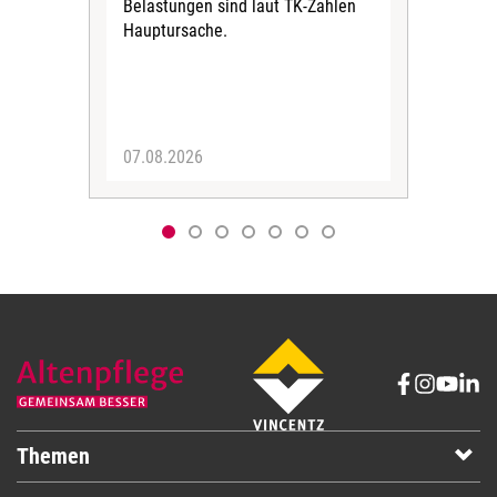
Belastungen sind laut TK-Zahlen
Rech
Hauptursache.
Druc
Pers
07.08.2026
06.
Themen