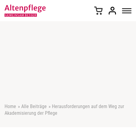
Z
u
m
I
n
h
a
l
t
s
p
r
i
n
g
e
Home
»
Alle Beiträge
»
Herausforderungen auf dem Weg zur
n
Akademisierung der Pflege