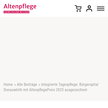
Z
u
m
I
n
h
a
l
t
s
p
r
i
n
g
e
Home
»
Alle Beiträge
»
Integrierte Tagespflege: Bürgerspital
n
Donauwörth mit AltenpflegePreis 2025 ausgezeichnet