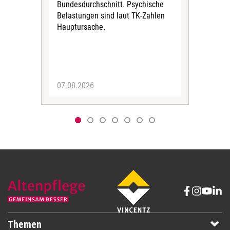
Bundesdurchschnitt. Psychische
Wirt
Belastungen sind laut TK-Zahlen
Rech
Hauptursache.
Druc
Pers
07.08.2026
06.
Themen