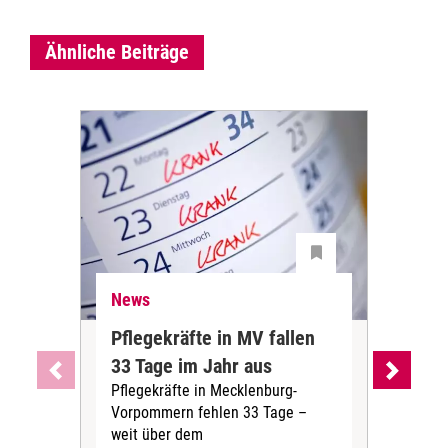
Ähnliche Beiträge
News
Ne
Pflegekräfte in MV fallen
Sch
33 Tage im Jahr aus
kos
Pflegekräfte in Mecklenburg-
Wen
Vorpommern fehlen 33 Tage –
sta
weit über dem
vers