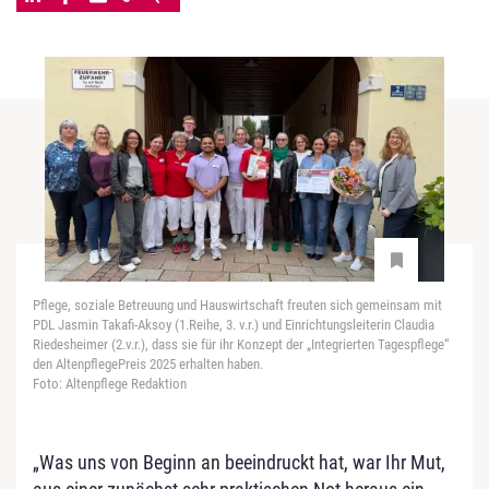
Pflege, soziale Betreuung und Hauswirtschaft freuten sich gemeinsam mit
PDL Jasmin Takafi-Aksoy (1.Reihe, 3. v.r.) und Einrichtungsleiterin Claudia
Riedesheimer (2.v.r.), dass sie für ihr Konzept der „Integrierten Tagespflege“
den AltenpflegePreis 2025 erhalten haben.
Foto: Altenpflege Redaktion
„Was uns von Beginn an beeindruckt hat, war Ihr Mut,