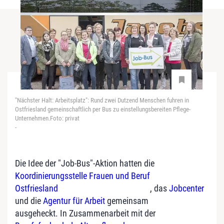
"Nächster Halt: Arbeitsplatz": Rund zwei Dutzend Menschen fuhren in
Ostfriesland gemeinschaftlich per Bus zu einstellungsbereiten Pflege-
Unternehmen.Foto: privat
-
Die Idee der "Job-Bus"-Aktion hatten die
Koordinierungsstelle Frauen und Beruf
Ostfriesland
, das
Jobcenter
und die
Agentur für Arbeit
gemeinsam
ausgeheckt. In Zusammenarbeit mit der