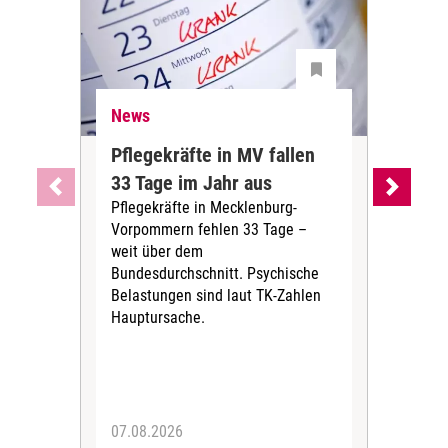
News
Ne
Pflegekräfte in MV fallen
Sch
33 Tage im Jahr aus
kos
Pflegekräfte in Mecklenburg-
Wen
Vorpommern fehlen 33 Tage –
sta
weit über dem
vers
Bundesdurchschnitt. Psychische
Wirt
Belastungen sind laut TK-Zahlen
Rech
Hauptursache.
Druc
Pers
07.08.2026
06.