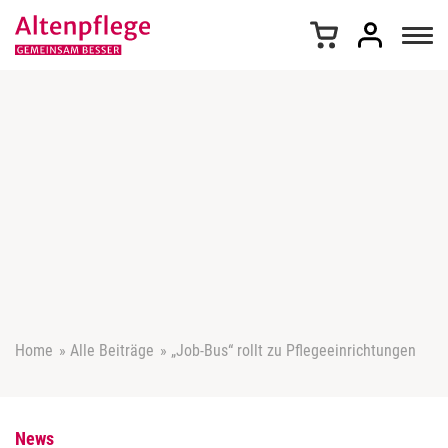
Z
u
m
I
n
h
a
l
t
s
p
r
i
n
g
e
Home
»
Alle Beiträge
»
„Job-Bus“ rollt zu Pflegeeinrichtungen
n
News