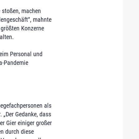
e stoßen, machen
rdengeschäft“, mahnte
 größten Konzerne
alten.
beim Personal und
na-Pandemie
flegefachpersonen als
. „Der Gedanke, dass
r Gier einiger großer
en durch diese