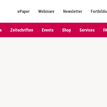
ePaper
Webinare
Newsletter
Fortbild
s
Zeitschriften
Events
Shop
Services
F