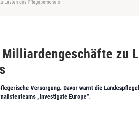
zu Lasten des Pflegepersonals
Milliardengeschäfte zu L
s
 pflegerische Versorgung. Davor warnt die Landespfleg
nalistenteams „Investigate Europe“.