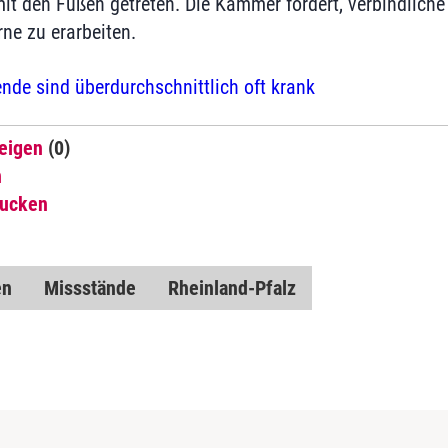
it den Füßen getreten. Die Kammer fordert, verbindlich
ne zu erarbeiten.
ende sind überdurchschnittlich oft krank
eigen
(0)
n
rucken
en
Missstände
Rheinland-Pfalz