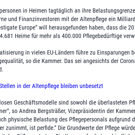
personen in Heimen tagtäglich an ihre Belastungsgrenz
rne und Finanzinvestoren mit der Altenpflege ein Millia
stigate Europe“ will herausgefunden haben, dass die 20
4.681 Heime für mehr als 400.000 Pflegebedürftige verw
tisierung in vielen EU-Ländern führe zu Einsparungen 
gequalität, so die Kammer. Das sei angesichts der Coro
d.
Stellen in der Altenpflege bleiben unbesetzt
llosen Geschäftsmodelle sind sowohl die überlasteten P
r“, so Andrea Bergsträßer, Vizepräsidentin der Kammer
uch physische Belastung des Pflegepersonals aufgrund de
r zunimmt, ist perfide.“ Die Grundwerte der Pflege würd