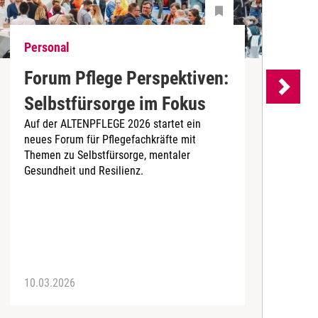
Personal
P
Forum Pflege Perspektiven:
„
Selbstfürsorge im Fokus
z
Auf der ALTENPFLEGE 2026 startet ein
s
neues Forum für Pflegefachkräfte mit
D
Themen zu Selbstfürsorge, mentaler
i
Gesundheit und Resilienz.
P
P
d
a
10.03.2026
0