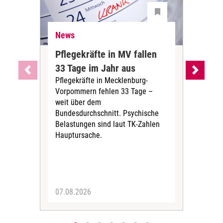
News
Ne
Pflegekräfte in MV fallen
Sch
33 Tage im Jahr aus
kos
Pflegekräfte in Mecklenburg-
Wen
Vorpommern fehlen 33 Tage –
sta
weit über dem
vers
Bundesdurchschnitt. Psychische
Wirt
Belastungen sind laut TK-Zahlen
Rech
Hauptursache.
Druc
Pers
07.08.2026
06.