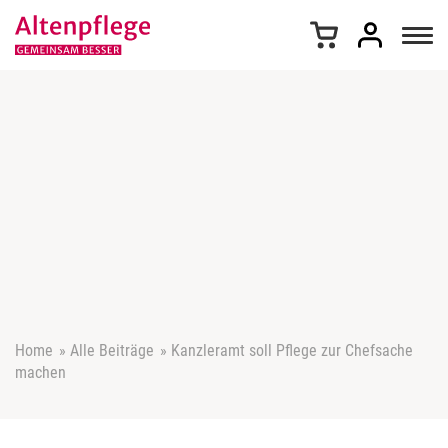
Z
u
m
I
n
h
a
l
t
s
p
r
i
n
g
e
Home
»
Alle Beiträge
»
Kanzleramt soll Pflege zur Chefsache
n
machen