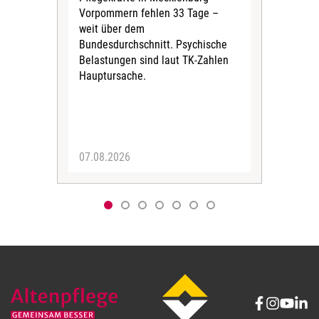
Vorpommern fehlen 33 Tage –
sta
weit über dem
vers
Bundesdurchschnitt. Psychische
Wirt
Belastungen sind laut TK-Zahlen
Rech
Hauptursache.
Druc
Pers
07.08.2026
06.