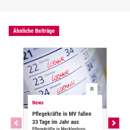
Ähnliche Beiträge
News
Ne
Pflegekräfte in MV fallen
Sch
33 Tage im Jahr aus
kos
Pflegekräfte in Mecklenburg-
Wen