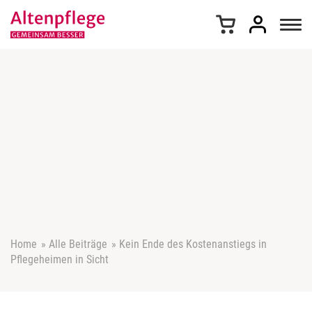
Z
u
m
I
n
h
a
l
t
s
p
r
i
n
g
e
Home
»
Alle Beiträge
»
Kein Ende des Kostenanstiegs in
n
Pflegeheimen in Sicht