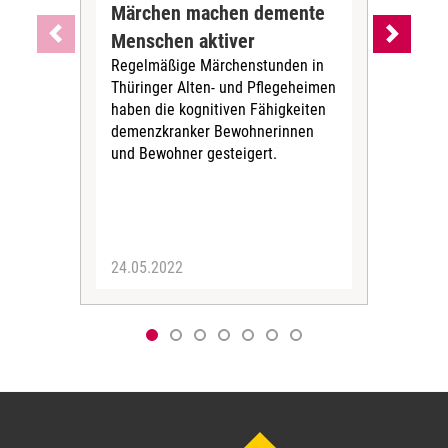
Märchen machen demente
Mit
Menschen aktiver
unt
Regelmäßige Märchenstunden in
Meh
Thüringer Alten- und Pflegeheimen
Pfl
haben die kognitiven Fähigkeiten
Rik
demenzkranker Bewohnerinnen
bew
und Bewohner gesteigert.
Bew
Ausf
Hei
teil,.
24.05.2022
07.