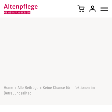
Z
u
m
I
n
h
a
l
t
s
p
r
i
n
g
e
Home
»
Alle Beiträge
»
Keine Chance für Infektionen im
n
Betreuungsalltag