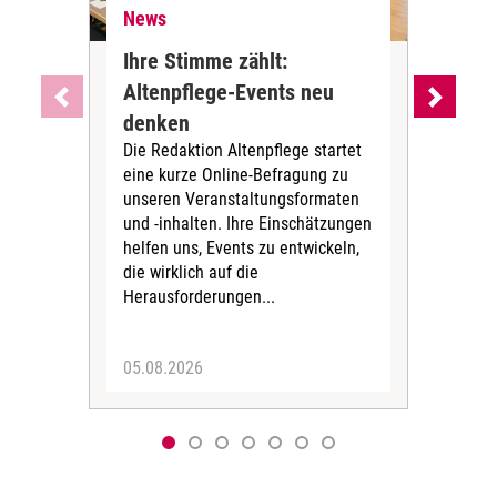
News
Ne
Ihre Stimme zählt:
BA
Altenpflege-Events neu
Kli
denken
die
Die Redaktion Altenpflege startet
BAGS
eine kurze Online-Befragung zu
fün
unseren Veranstaltungsformaten
Gesu
und -inhalten. Ihre Einschätzungen
ang
helfen uns, Events zu entwickeln,
Hitz
die wirklich auf die
Herausforderungen...
05.08.2026
05.