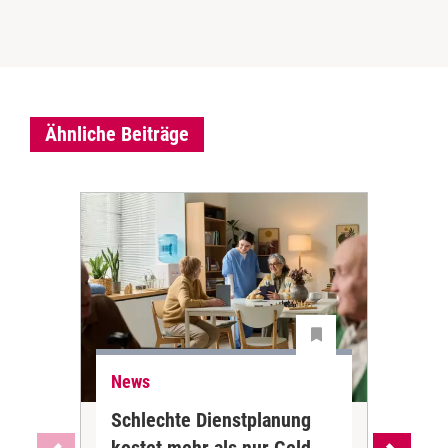
Ähnliche Beiträge
News
Ne
Schlechte Dienstplanung
Ihr