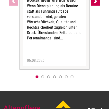
kostet mehr als nur Geld
Alt
Wenn Dienstplanung als Routine
de
statt als Führungsaufgabe
Die 
verstanden wird, geraten
ein
Wirtschaftlichkeit, Qualität und
uns
Rechtssicherheit zugleich unter
und 
Druck. Überstunden, Zeitarbeit und
helf
Personalmangel sind...
die 
Her
06.08.2026
05.