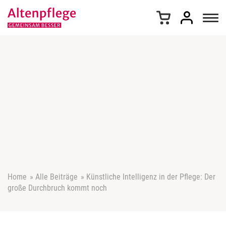
Z
u
m
I
n
h
a
l
t
s
p
r
i
n
g
e
Home
»
Alle Beiträge
»
Künstliche Intelligenz in der Pflege: Der
n
große Durchbruch kommt noch