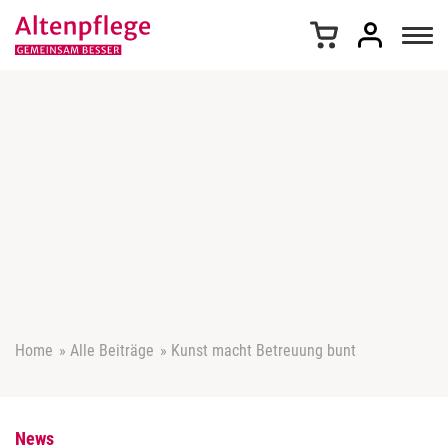
Z
u
m
I
n
h
a
l
t
s
p
r
i
n
g
e
Home
»
Alle Beiträge
»
Kunst macht Betreuung bunt
n
News