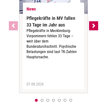
News
Ne
Pflegekräfte in MV fallen
Sch
33 Tage im Jahr aus
kos
Pflegekräfte in Mecklenburg-
Wen
Vorpommern fehlen 33 Tage –
sta
weit über dem
vers
Bundesdurchschnitt. Psychische
Wirt
Belastungen sind laut TK-Zahlen
Rech
Hauptursache.
Druc
Pers
07.08.2026
06.