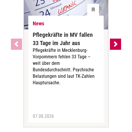
News
Ne
Pflegekräfte in MV fallen
Sch
33 Tage im Jahr aus
kos
Pflegekräfte in Mecklenburg-
Wen
Vorpommern fehlen 33 Tage –
sta
weit über dem
vers
Bundesdurchschnitt. Psychische
Wirt
Belastungen sind laut TK-Zahlen
Rech
Hauptursache.
Druc
Pers
07.08.2026
06.