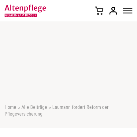
Z
u
m
I
n
h
a
l
t
s
p
r
i
n
g
e
Home
»
Alle Beiträge
»
Laumann fordert Reform der
n
Pflegeversicherung