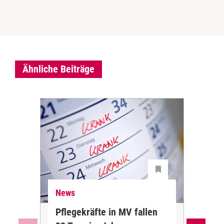
Ähnliche Beiträge
News
Ne
Pflegekräfte in MV fallen
Sch