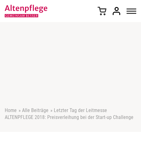
Z
u
m
I
n
h
a
l
t
s
p
r
i
n
g
e
Home
»
Alle Beiträge
»
Letzter Tag der Leitmesse
n
ALTENPFLEGE 2018: Preisverleihung bei der Start-up Challenge