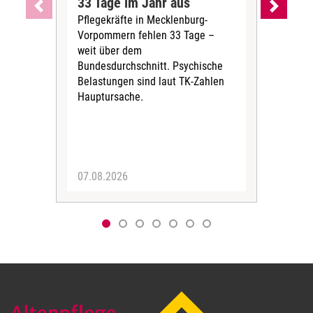
33 Tage im Jahr aus
kos
Pflegekräfte in Mecklenburg-
Wen
Vorpommern fehlen 33 Tage –
sta
weit über dem
vers
Bundesdurchschnitt. Psychische
Wirt
Belastungen sind laut TK-Zahlen
Rech
Hauptursache.
Druc
Pers
07.08.2026
06.