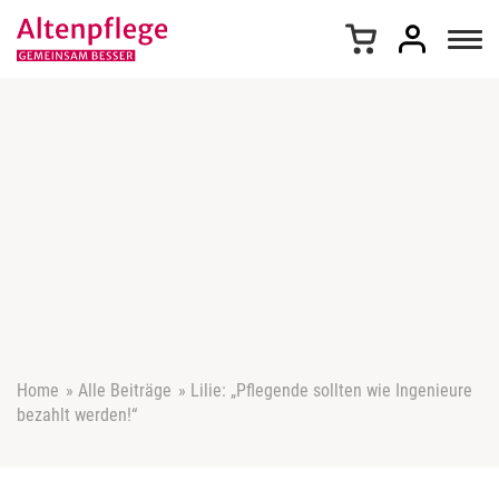
Z
u
m
I
n
h
a
l
t
s
p
r
i
n
g
e
Home
»
Alle Beiträge
»
Lilie: „Pflegende sollten wie Ingenieure
n
bezahlt werden!“