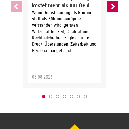
kostet mehr als nur Geld
Alt
Wenn Dienstplanung als Routine
de
statt als Führungsaufgabe
Die 
verstanden wird, geraten
ein
Wirtschaftlichkeit, Qualität und
uns
Rechtssicherheit zugleich unter
und 
Druck. Überstunden, Zeitarbeit und
helf
Personalmangel sind...
die 
Her
06.08.2026
05.