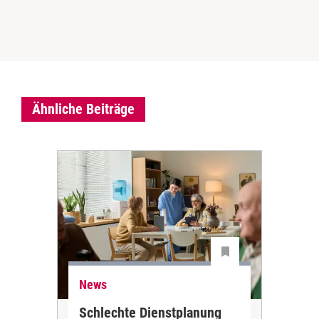
Ähnliche Beiträge
News
Ne
Schlechte Dienstplanung
Ihr