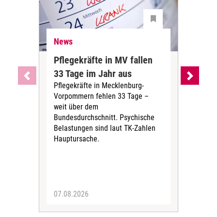
News
Ne
Pflegekräfte in MV fallen
Sch
33 Tage im Jahr aus
kos
Pflegekräfte in Mecklenburg-
Wen
Vorpommern fehlen 33 Tage –
sta
weit über dem
vers
Bundesdurchschnitt. Psychische
Wirt
Belastungen sind laut TK-Zahlen
Rech
Hauptursache.
Druc
Pers
07.08.2026
06.