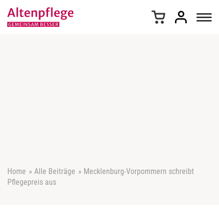
Z
u
m
I
n
h
a
l
t
s
p
r
i
n
g
e
Home
»
Alle Beiträge
»
Mecklenburg-Vorpommern schreibt
n
Pflegepreis aus