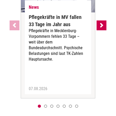
News
Ne
Pflegekräfte in MV fallen
Sch
33 Tage im Jahr aus
kos
Pflegekräfte in Mecklenburg-
Wen
Vorpommern fehlen 33 Tage –
sta
weit über dem
vers
Bundesdurchschnitt. Psychische
Wirt
Belastungen sind laut TK-Zahlen
Rech
Hauptursache.
Druc
Pers
07.08.2026
06.