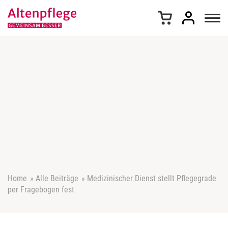
Z
u
m
I
n
h
a
l
t
s
p
r
i
n
g
e
Home
»
Alle Beiträge
»
Medizinischer Dienst stellt Pflegegrade
n
per Fragebogen fest