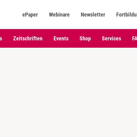
ePaper
Webinare
Newsletter
Fortbild
s
Zeitschriften
Events
Shop
Services
F