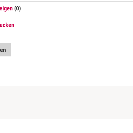
eigen
(0)
n
rucken
gen