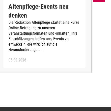
Altenpflege-Events neu
denken
d
Die Redaktion Altenpflege startet eine kurze
B
Online-Befragung zu unseren
K
Veranstaltungsformaten und -inhalten. Ihre
Ä
Einschätzungen helfen uns, Events zu
b
entwickeln, die wirklich auf die
Herausforderungen...
05.08.2026
0