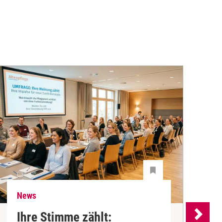
News
N
Ihre Stimme zählt: