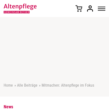
Z
u
m
I
n
h
a
l
t
s
p
r
i
n
g
e
Home
»
Alle Beiträge
»
Mitmachen: Altenpflege im Fokus
n
News