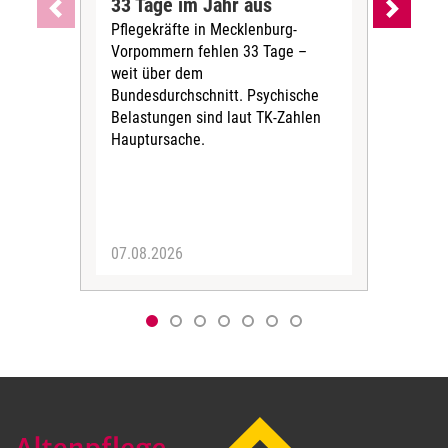
33 Tage im Jahr aus
kos
Pflegekräfte in Mecklenburg-
Wen
Vorpommern fehlen 33 Tage –
sta
weit über dem
vers
Bundesdurchschnitt. Psychische
Wirt
Belastungen sind laut TK-Zahlen
Rech
Hauptursache.
Druc
Pers
07.08.2026
06.