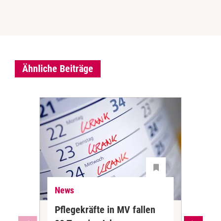
Ähnliche Beiträge
News
Ne
Pflegekräfte in MV fallen
Sch