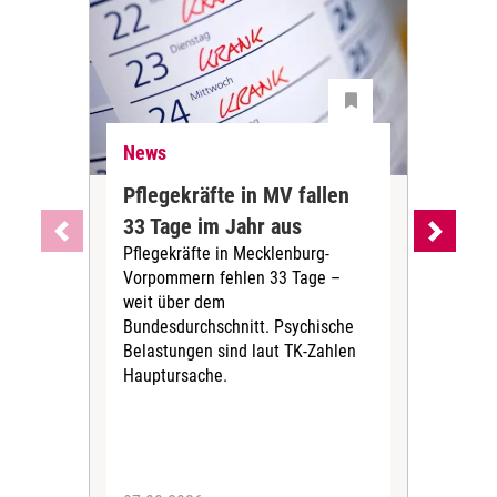
News
Ne
Pflegekräfte in MV fallen
Sch
33 Tage im Jahr aus
kos
Pflegekräfte in Mecklenburg-
Wen
Vorpommern fehlen 33 Tage –
sta
weit über dem
vers
Bundesdurchschnitt. Psychische
Wirt
Belastungen sind laut TK-Zahlen
Rech
Hauptursache.
Druc
Pers