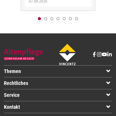
07.08.2026
06.
Themen
Rechtliches
Service
Kontakt