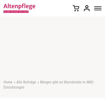
Z
u
m
I
n
h
a
l
t
s
p
r
i
n
g
e
Home
»
Alle Beiträge
»
Morgen gibt es Warnstreiks in AWO-
n
Einrichtungen