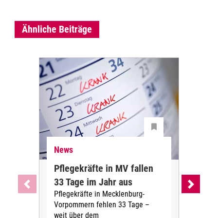
Ähnliche Beiträge
News
Ne
Pflegekräfte in MV fallen
Sch
33 Tage im Jahr aus
kos
Pflegekräfte in Mecklenburg-
Wen
Vorpommern fehlen 33 Tage –
sta
weit über dem
vers