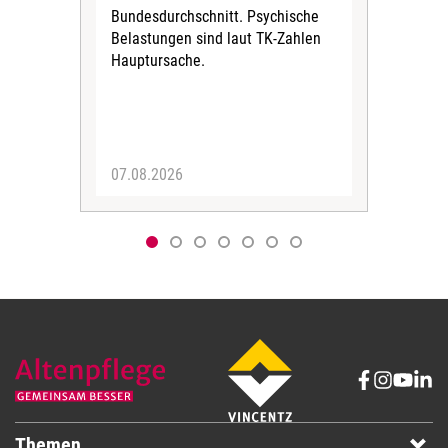
Bundesdurchschnitt. Psychische
Wirt
Belastungen sind laut TK-Zahlen
Rech
Hauptursache.
Druc
Pers
07.08.2026
06.
Themen