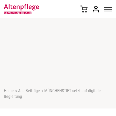
Z
u
m
I
n
h
a
l
t
s
p
r
i
n
g
e
Home
»
Alle Beiträge
»
MÜNCHENSTIFT setzt auf digitale
n
Begleitung