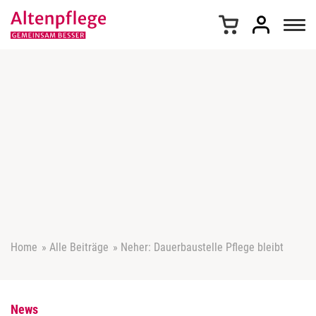
Z
u
m
I
n
h
a
l
t
s
p
r
i
n
g
e
Home
»
Alle Beiträge
»
Neher: Dauerbaustelle Pflege bleibt
n
News