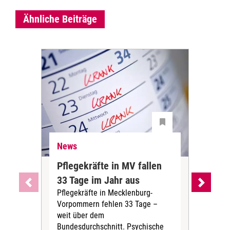
Ähnliche Beiträge
News
Ne
Pflegekräfte in MV fallen
Sch
33 Tage im Jahr aus
kos
Pflegekräfte in Mecklenburg-
Wen
Vorpommern fehlen 33 Tage –
sta
weit über dem
vers
Bundesdurchschnitt. Psychische
Wirt