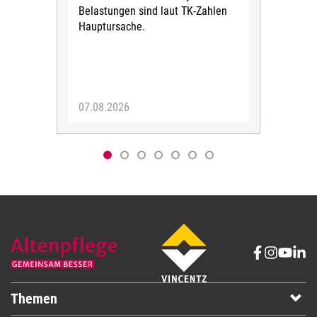
Belastungen sind laut TK-Zahlen
Rech
Hauptursache.
Druc
Pers
07.08.2026
06.
Themen