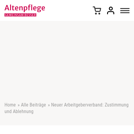
Z
u
m
I
n
h
a
l
t
s
p
r
i
n
g
e
Home
»
Alle Beiträge
»
Neuer Arbeitgeberverband: Zustimmung
n
und Ablehnung