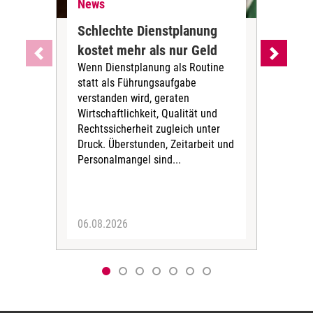
News
Ne
Schlechte Dienstplanung
Ihr
kostet mehr als nur Geld
Alt
Wenn Dienstplanung als Routine
de
statt als Führungsaufgabe
Die 
verstanden wird, geraten
ein
Wirtschaftlichkeit, Qualität und
uns
Rechtssicherheit zugleich unter
und 
Druck. Überstunden, Zeitarbeit und
helf
Personalmangel sind...
die 
Her
06.08.2026
05.