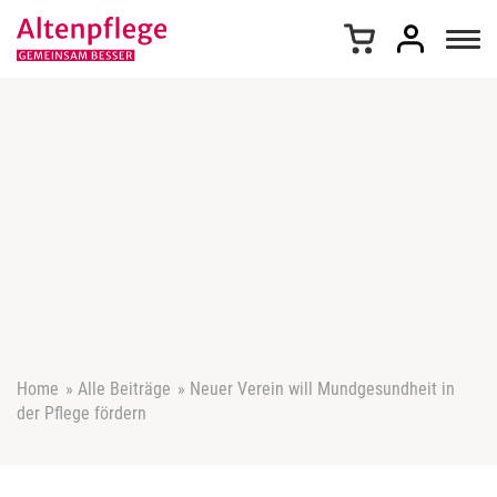
Z
u
m
I
n
h
a
l
t
s
p
r
i
n
g
e
Home
»
Alle Beiträge
»
Neuer Verein will Mundgesundheit in
n
der Pflege fördern