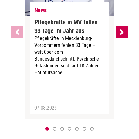
News
Ne
Pflegekräfte in MV fallen
Sch
33 Tage im Jahr aus
kos
Pflegekräfte in Mecklenburg-
Wen
Vorpommern fehlen 33 Tage –
sta
weit über dem
vers
Bundesdurchschnitt. Psychische
Wirt
Belastungen sind laut TK-Zahlen
Rech
Hauptursache.
Druc
Pers
07.08.2026
06.