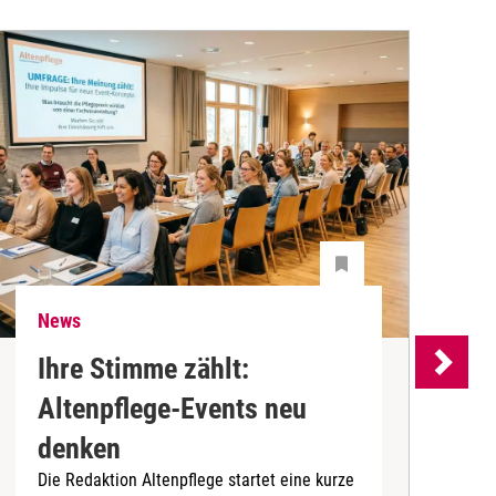
News
N
Ihre Stimme zählt:
Altenpflege-Events neu
denken
d
Die Redaktion Altenpflege startet eine kurze
B