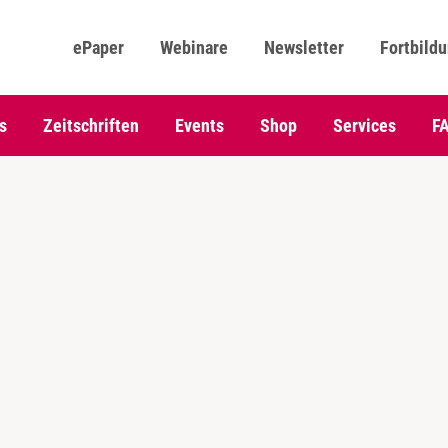
ePaper
Webinare
Newsletter
Fortbild
s
Zeitschriften
Events
Shop
Services
F