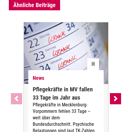
Ähnliche Beiträge
News
Ne
Pflegekräfte in MV fallen
Sch
33 Tage im Jahr aus
kos
Pflegekräfte in Mecklenburg-
Wen
Vorpommern fehlen 33 Tage –
sta
weit über dem
vers
Bundesdurchschnitt. Psychische
Wirt
Belastungen sind laut TK-Zahlen
Rech