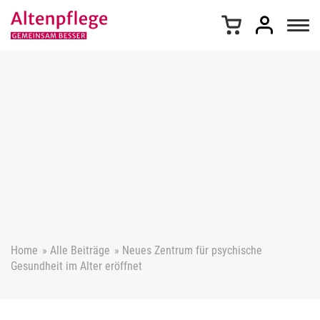
Z
u
m
I
n
h
a
l
t
s
p
r
i
n
g
e
Home
»
Alle Beiträge
»
Neues Zentrum für psychische
n
Gesundheit im Alter eröffnet