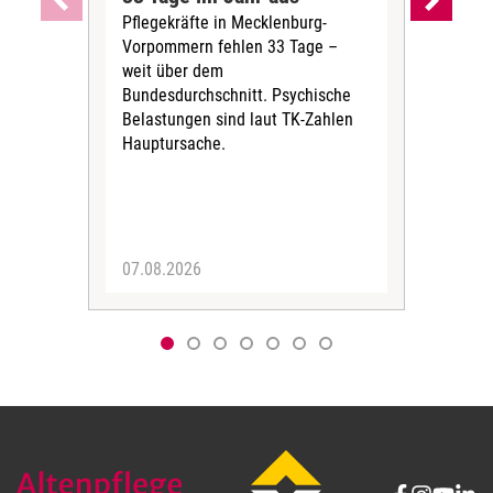
Pflegekräfte in Mecklenburg-
Wen
Vorpommern fehlen 33 Tage –
sta
weit über dem
vers
Bundesdurchschnitt. Psychische
Wirt
Belastungen sind laut TK-Zahlen
Rech
Hauptursache.
Druc
Pers
07.08.2026
06.