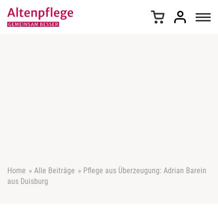
Z
u
m
I
n
h
a
l
t
s
p
r
i
n
g
e
Home
»
Alle Beiträge
»
Pflege aus Überzeugung: Adrian Barein
n
aus Duisburg