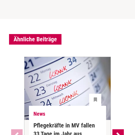
Ähnliche Beiträge
News
Ne
Pflegekräfte in MV fallen
Sch
33 Tage im Jahr aus
kos