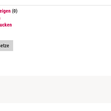
eigen
(0)
n
rucken
etze