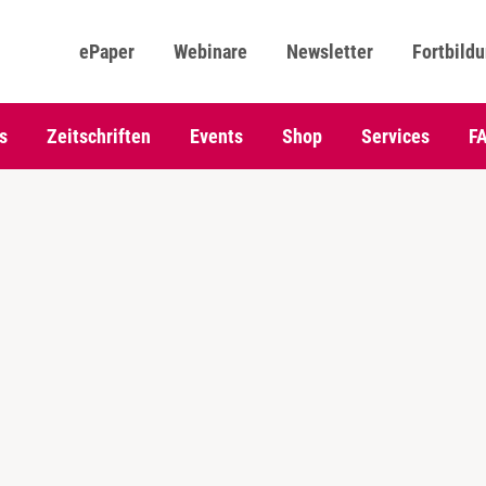
ePaper
Webinare
Newsletter
Fortbild
s
Zeitschriften
Events
Shop
Services
F