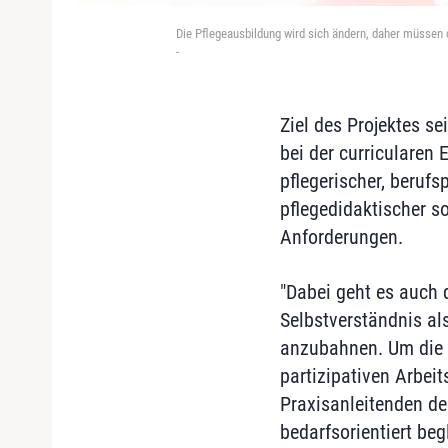
Die Pflegeausbildung wird sich ändern, daher müssen 
-
Ziel des Projektes se
bei der curricularen
pflegerischer, beruf
pflegedidaktischer so
Anforderungen.
"Dabei geht es auch 
Selbstverständnis als
anzubahnen. Um die Z
partizipativen Arbei
Praxisanleitenden der
bedarfsorientiert beg