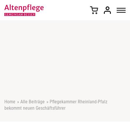
Z
u
m
I
n
h
a
l
t
s
p
r
i
n
g
e
Home
»
Alle Beiträge
»
Pflegekammer Rheinland-Pfalz
n
bekommt neuen Geschäftsführer