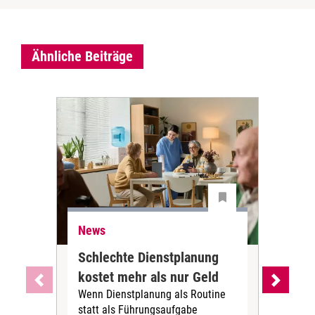
Ähnliche Beiträge
News
Ne
Schlechte Dienstplanung
Ihr
kostet mehr als nur Geld
Alt
Wenn Dienstplanung als Routine
de
statt als Führungsaufgabe
Die 