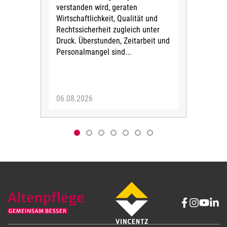
verstanden wird, geraten
ein
Wirtschaftlichkeit, Qualität und
uns
Rechtssicherheit zugleich unter
und 
Druck. Überstunden, Zeitarbeit und
helf
Personalmangel sind...
die 
Her
06.08.2026
05.