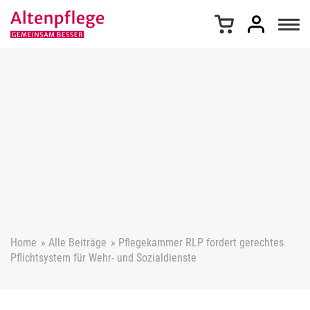
Z
u
m
I
n
h
a
l
t
s
p
r
i
n
g
e
Home
»
Alle Beiträge
»
Pflegekammer RLP fordert gerechtes
n
Pflichtsystem für Wehr- und Sozialdienste