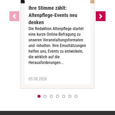
Ihre Stimme zählt:
BA
Altenpflege-Events neu
Kli
denken
die
Die Redaktion Altenpflege startet
BAGS
eine kurze Online-Befragung zu
fün
unseren Veranstaltungsformaten
Gesu
und -inhalten. Ihre Einschätzungen
ang
helfen uns, Events zu entwickeln,
Hitz
die wirklich auf die
Herausforderungen...
05.08.2026
05.