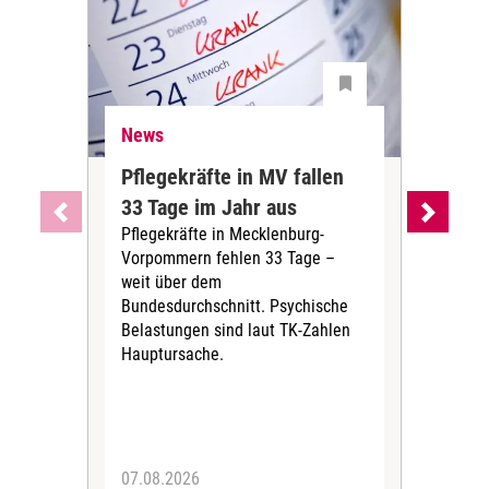
News
Ne
Pflegekräfte in MV fallen
Sch
33 Tage im Jahr aus
kos
Pflegekräfte in Mecklenburg-
Wen
Vorpommern fehlen 33 Tage –
sta
weit über dem
vers
Bundesdurchschnitt. Psychische
Wirt
Belastungen sind laut TK-Zahlen
Rech
Hauptursache.
Druc
Pers
07.08.2026
06.