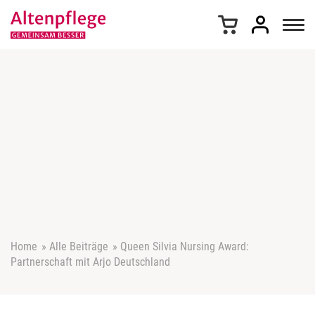
Z
u
m
I
n
h
a
l
t
s
p
r
i
n
g
e
Home
»
Alle Beiträge
»
Queen Silvia Nursing Award:
n
Partnerschaft mit Arjo Deutschland