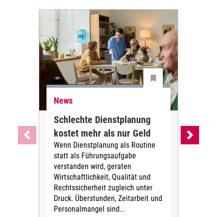
News
Ne
Schlechte Dienstplanung
Ihr
kostet mehr als nur Geld
Alt
Wenn Dienstplanung als Routine
de
statt als Führungsaufgabe
Die 
verstanden wird, geraten
ein
Wirtschaftlichkeit, Qualität und
uns
Rechtssicherheit zugleich unter
und 
Druck. Überstunden, Zeitarbeit und
helf
Personalmangel sind...
die 