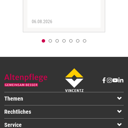
Her
06.08.2026
05.
Themen
Rechtliches
Service