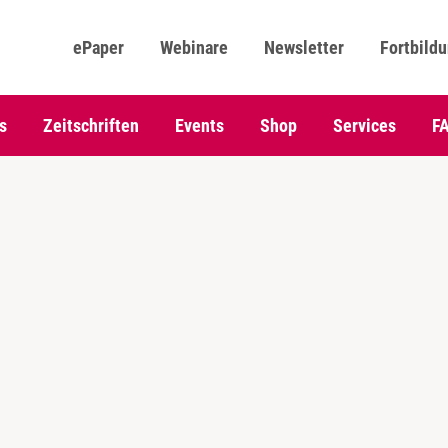
ePaper
Webinare
Newsletter
Fortbild
s
Zeitschriften
Events
Shop
Services
F