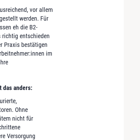
usreichend, vor allem
gestellt werden. Für
ssen eh die B2-
 richtig entschieden
r Praxis bestätigen
rbeitnehmer:innen im
ihre
t das anders:
rierte,
toren. Ohne
item nicht für
hrittene
ere Versorgung