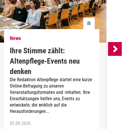
News
N
Ihre Stimme zählt:
Altenpflege-Events neu
denken
d
Die Redaktion Altenpflege startet eine kurze
B
Online-Befragung zu unseren
K
Veranstaltungsformaten und -inhalten. Ihre
Ä
Einschätzungen helfen uns, Events zu
b
entwickeln, die wirklich auf die
Herausforderungen...
05.08.2026
0