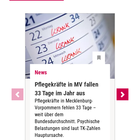
News
Ne
Pflegekräfte in MV fallen
Sch
33 Tage im Jahr aus
kos
Pflegekräfte in Mecklenburg-
Wen
Vorpommern fehlen 33 Tage –
sta
weit über dem
vers
Bundesdurchschnitt. Psychische
Wirt
Belastungen sind laut TK-Zahlen
Rech
Hauptursache.
Druc