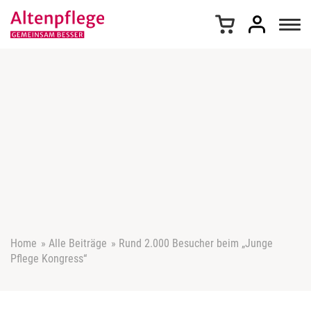
Z
u
m
I
n
h
a
l
t
s
p
r
i
n
g
e
Home
»
Alle Beiträge
»
Rund 2.000 Besucher beim „Junge
n
Pflege Kongress“